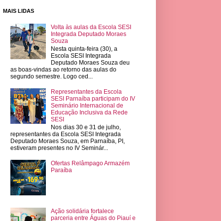
MAIS LIDAS
Volta às aulas da Escola SESI
Integrada Deputado Moraes
Souza
Nesta quinta-feira (30), a
Escola SESI Integrada
Deputado Moraes Souza deu
as boas-vindas ao retorno das aulas do
segundo semestre. Logo ced...
Representantes da Escola
SESI Parnaíba participam do IV
Seminário Internacional de
Educação Inclusiva da Rede
SESI
Nos dias 30 e 31 de julho,
representantes da Escola SESI Integrada
Deputado Moraes Souza, em Parnaíba, PI,
estiveram presentes no IV Seminár...
Ofertas Relâmpago Armazém
Paraíba
Ação solidária fortalece
parceria entre Águas do Piauí e