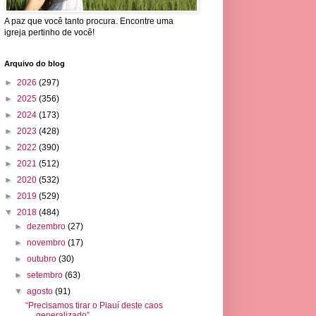
A paz que você tanto procura. Encontre uma
igreja pertinho de você!
Arquivo do blog
►
2026
(297)
►
2025
(356)
►
2024
(173)
►
2023
(428)
►
2022
(390)
►
2021
(512)
►
2020
(532)
►
2019
(529)
▼
2018
(484)
►
dezembro
(27)
►
novembro
(17)
►
outubro
(30)
►
setembro
(63)
▼
agosto
(91)
“Precisamos tirar o Piauí deste caos
generalizado”...