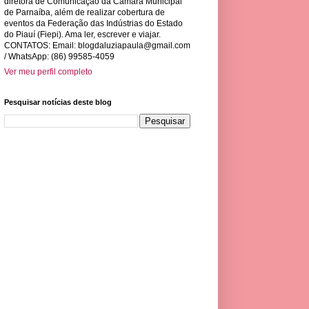
diretora de Comunicação da Câmara Municipal
de Parnaíba, além de realizar cobertura de
eventos da Federação das Indústrias do Estado
do Piauí (Fiepi). Ama ler, escrever e viajar.
CONTATOS: Email:
blogdaluziapaula@gmail.com
/ WhatsApp: (86) 99585-4059
Ver meu perfil completo
Pesquisar notícias deste blog