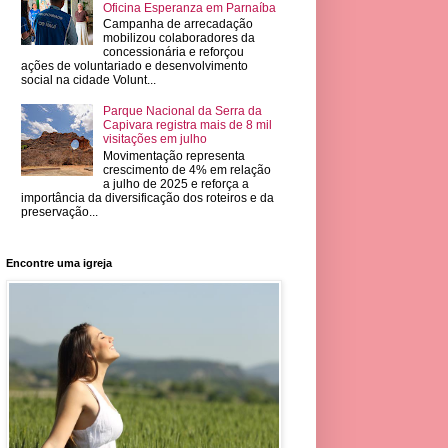
Oficina Esperanza em Parnaíba
Campanha de arrecadação
mobilizou colaboradores da
concessionária e reforçou
ações de voluntariado e desenvolvimento
social na cidade Volunt...
Parque Nacional da Serra da
Capivara registra mais de 8 mil
visitações em julho
Movimentação representa
crescimento de 4% em relação
a julho de 2025 e reforça a
importância da diversificação dos roteiros e da
preservação...
Encontre uma igreja