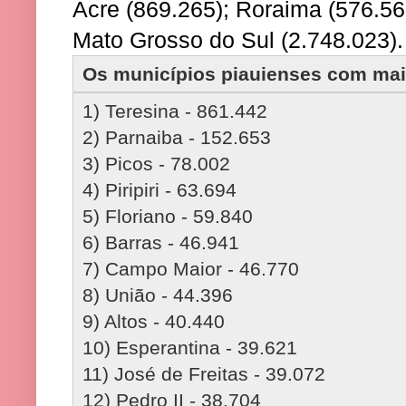
Acre (869.265); Roraima (576.5
Mato Grosso do Sul (2.748.023).
Os municípios piauienses com mais
1) Teresina - 861.442
2) Parnaiba - 152.653
3) Picos - 78.002
4) Piripiri - 63.694
5) Floriano - 59.840
6) Barras - 46.941
7) Campo Maior - 46.770
8) União - 44.396
9) Altos - 40.440
10) Esperantina - 39.621
11) José de Freitas - 39.072
12) Pedro II - 38.704