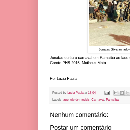
Jonatas Silva ao lado 
Jonatas curtiu o carnaval em Parnaíba ao lado 
Garoto PHB 2015, Matheus Mota.
Por Luzia Paula
Posted by
Luzia Paula
at
18:04
Labels:
agencia-dr-models
,
Carnaval
,
Parnaíba
Nenhum comentário:
Postar um comentário