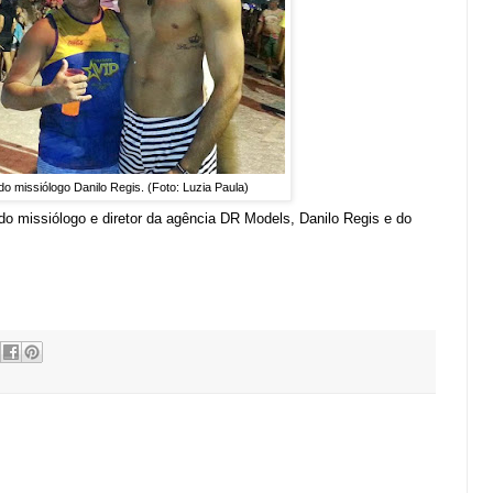
do missiólogo Danilo Regis. (Foto: Luzia Paula)
do missiólogo e diretor da agência DR Models, Danilo Regis e do