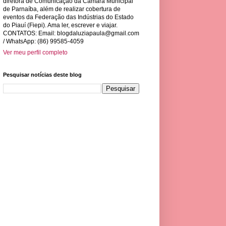
diretora de Comunicação da Câmara Municipal
de Parnaíba, além de realizar cobertura de
eventos da Federação das Indústrias do Estado
do Piauí (Fiepi). Ama ler, escrever e viajar.
CONTATOS: Email:
blogdaluziapaula@gmail.com
/ WhatsApp: (86) 99585-4059
Ver meu perfil completo
Pesquisar notícias deste blog