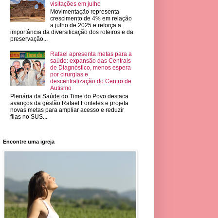
visitações em julho
Movimentação representa
crescimento de 4% em relação
a julho de 2025 e reforça a
importância da diversificação dos roteiros e da
preservação...
Rafael apresenta metas para a
saúde: expansão das Centrais
de Diagnóstico, menos espera
por cirurgias e
descentralização do Centro de
Autismo
Plenária da Saúde do Time do Povo destaca
avanços da gestão Rafael Fonteles e projeta
novas metas para ampliar acesso e reduzir
filas no SUS...
Encontre uma igreja