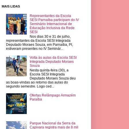
MAIS LIDAS
Representantes da Escola
SESI Parnaíba participam do IV
Seminário Internacional de
Educação Inclusiva da Rede
SESI
Nos dias 30 e 31 de julho,
representantes da Escola SESI Integrada
Deputado Moraes Souza, em Parnaíba, PI,
estiveram presentes no IV Seminár...
Volta às aulas da Escola SESI
Integrada Deputado Moraes
Souza
Nesta quinta-feira (30), a
Escola SESI Integrada
Deputado Moraes Souza deu
as boas-vindas ao retorno das aulas do
segundo semestre. Logo ced...
Ofertas Relâmpago Armazém
Paraíba
Parque Nacional da Serra da
Capivara registra mais de 8 mil