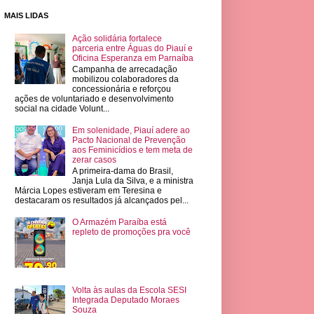
MAIS LIDAS
Ação solidária fortalece
parceria entre Águas do Piauí e
Oficina Esperanza em Parnaíba
Campanha de arrecadação
mobilizou colaboradores da
concessionária e reforçou
ações de voluntariado e desenvolvimento
social na cidade Volunt...
Em solenidade, Piauí adere ao
Pacto Nacional de Prevenção
aos Feminicídios e tem meta de
zerar casos
A primeira-dama do Brasil,
Janja Lula da Silva, e a ministra
Márcia Lopes estiveram em Teresina e
destacaram os resultados já alcançados pel...
O Armazém Paraíba está
repleto de promoções pra você
Volta às aulas da Escola SESI
Integrada Deputado Moraes
Souza