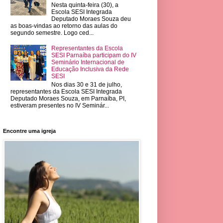
Nesta quinta-feira (30), a
Escola SESI Integrada
Deputado Moraes Souza deu
as boas-vindas ao retorno das aulas do
segundo semestre. Logo ced...
Representantes da Escola
SESI Parnaíba participam do IV
Seminário Internacional de
Educação Inclusiva da Rede
SESI
Nos dias 30 e 31 de julho,
representantes da Escola SESI Integrada
Deputado Moraes Souza, em Parnaíba, PI,
estiveram presentes no IV Seminár...
Encontre uma igreja