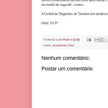
tomou conhecimento da sua morte pela manhã. Por 
da manhã de segunda", contou.
A Central de Flagrantes de Teresina tem atualme
fonte: G1 PI
Posted by
Luzia Paula
at
07:48
Labels:
assassinato
,
Piauí
Nenhum comentário:
Postar um comentário