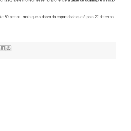
isso, a ele morreu nesse horário, entre a tarde de domingo e o início
nte 50 presos, mais que o dobro da capacidade que é para 22 detentos.