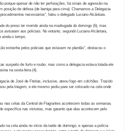
ção porque apesar de não ter perfurações, há sinais de agressão na
 em posição de defesa (de barriga para cima). Chamamos a Delegacia
procedimentos necessários", falou o delegado Luciano Alcântara.
dade do preso ter morrido ainda na madrugada do domingo (6), mas
s avisaram aos policiais. No entanto, segundo Luciano Alcântara,
e ainda o tempo.
o estranha pelos policiais que estavam no plantão", destacou o
itas suspeito de furto e roubo, mas como a delegacia estava lotada ele
esina na sexta-feira (4).
gacia de José de Freitas, inclusive, ateou fogo em colchões. Trazido
sou pela triagem, e ele mesmo pediu para ser colocado na cela onde
ias nas celas da Central de Flagrantes acontecem todas as semanas.
de específica nas vistorias, mas garanto que elas acontecem pelo
do na cela ainda no início da tarde de domingo, e apenas a polícia