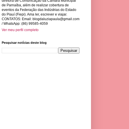
diretora de Comunicação da Câmara Municipal
de Parnaíba, além de realizar cobertura de
eventos da Federação das Indústrias do Estado
do Piauí (Fiepi). Ama ler, escrever e viajar.
CONTATOS: Email:
blogdaluziapaula@gmail.com
/ WhatsApp: (86) 99585-4059
Ver meu perfil completo
Pesquisar notícias deste blog