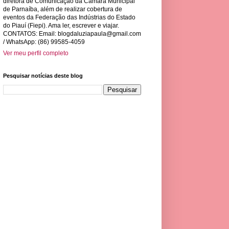
diretora de Comunicação da Câmara Municipal
de Parnaíba, além de realizar cobertura de
eventos da Federação das Indústrias do Estado
do Piauí (Fiepi). Ama ler, escrever e viajar.
CONTATOS: Email:
blogdaluziapaula@gmail.com
/ WhatsApp: (86) 99585-4059
Ver meu perfil completo
Pesquisar notícias deste blog