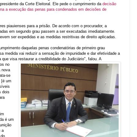
o presidente da Corte Eleitoral. Ele pede o cumprimento da
decisão
mina a execução das penas para condenados em decisões de
res piauienses para a prisão. De acordo com o procurador, a
rmadas em segundo grau passem a ser executadas imediatamente.
vem ser expedidas e as medidas restritivas de direito aplicadas.
cumprimento daquelas penas condenatórias de primeiro grau
a medida vai reduzir a sensação de impunidade e dar efetividade a
ue visa restaurar a credibilidade do Judiciário", falou.
A
os no
a nova
ata-se
a [é um
síveis
s dois
ara
uim
ida é um
punição
 a
 do