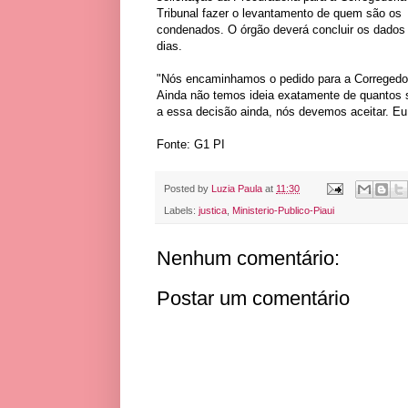
Tribunal fazer o levantamento de quem são os
condenados. O órgão deverá concluir os dados
dias.
"Nós encaminhamos o pedido para a Corregedor
Ainda não temos ideia exatamente de quantos s
a essa decisão ainda, nós devemos aceitar. Eu
Fonte: G1 PI
Posted by
Luzia Paula
at
11:30
Labels:
justica
,
Ministerio-Publico-Piaui
Nenhum comentário:
Postar um comentário