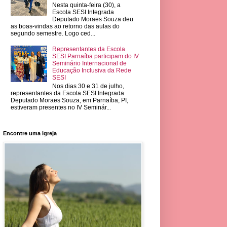
Nesta quinta-feira (30), a
Escola SESI Integrada
Deputado Moraes Souza deu
as boas-vindas ao retorno das aulas do
segundo semestre. Logo ced...
Representantes da Escola
SESI Parnaíba participam do IV
Seminário Internacional de
Educação Inclusiva da Rede
SESI
Nos dias 30 e 31 de julho,
representantes da Escola SESI Integrada
Deputado Moraes Souza, em Parnaíba, PI,
estiveram presentes no IV Seminár...
Encontre uma igreja