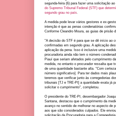
segunda-feira (6) para fazer uma solicitação a
do Supremo Tribunal Federal (STF) que deter
segundo grau no país
.
A medida pode levar vários gestores e ex-gesto
intenção é que as penas condenatórias confi
Conforme Cleandro Moura, as guias de prisão de
"A decisão do STF é para que se dê início ao 
confirmadas em segundo grau. A aplicação dess
aplicação da pena. Isso é inclusive uma medida q
procuradoria ainda não tem o número condenad
Piauí que seriam afetados pelo cumprimento d
medida, no entanto o procurador ressalta que tr
de uma quantidade bastante alta. "Com certez
número significativo]. Para ter dados mais plau
teremos que verificar junto às corregedorias do
tribunais [TJ e TRE-PI] a quantidade exata já p
solicitar o cumprimento", completou.
O presidente do TRE-PI, desembargador Joaq
Santana, destacou que o cumprimento da med
avanço no sentido de melhorar no aspecto de 
aos que são considerados culpados. Ele enviou
solicitação da Procuradoria para a Corregedoria