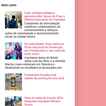
MAIS LIDAS
Ação solidária fortalece
parceria entre Águas do Piauí e
Oficina Esperanza em Parnaíba
Campanha de arrecadação
mobilizou colaboradores da
concessionária e reforçou
ações de voluntariado e desenvolvimento
social na cidade Volunt...
Em solenidade, Piauí adere ao
Pacto Nacional de Prevenção
aos Feminicídios e tem meta de
zerar casos
A primeira-dama do Brasil,
Janja Lula da Silva, e a ministra
Márcia Lopes estiveram em Teresina e
destacaram os resultados já alcançados pel...
O Armazém Paraíba está
repleto de promoções pra você
Volta às aulas da Escola SESI
Integrada Deputado Moraes
Souza